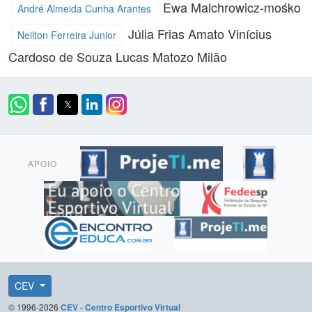
Ewa Malchrowicz-mośko
André Almeida Cunha Arantes
Júlia Frias Amato
Viní­cius
Neilton Ferreira Junior
Cardoso de Souza
Lucas Matozo Milão
APOIO
CEV
© 1996-2026
CEV - Centro Esportivo Virtual