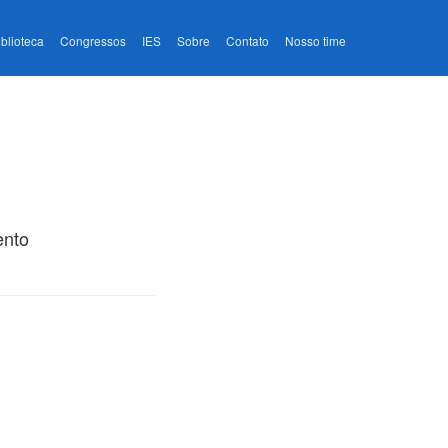
iblioteca
Congressos
IES
Sobre
Contato
Nosso time
ento