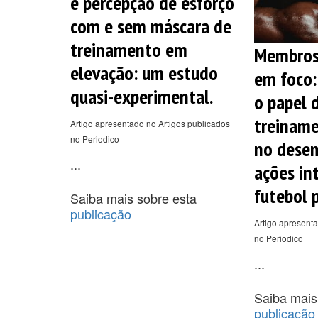
e percepção de esforço
com e sem máscara de
treinamento em
Membros 
elevação: um estudo
em foco
quasi-experimental.
o papel 
treiname
Artigo apresentado no Artigos publicados
no Periodico
no dese
...
ações in
futebol p
Saiba mais sobre esta
publicação
Artigo apresenta
no Periodico
...
Saiba mais
publicação