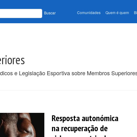
Comunidades
Quem é quem
B
Buscar
riores
ódicos e Legislação Esportiva sobre Membros Superiore
Resposta autonómica
na recuperação de