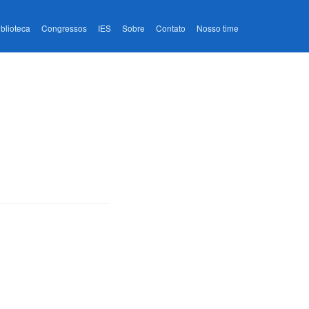
iblioteca
Congressos
IES
Sobre
Contato
Nosso time