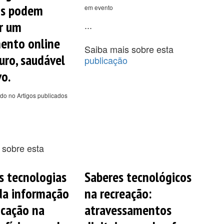
is podem
em evento
r um
...
ento online
Saiba mais sobre esta
uro, saudável
publicação
vo.
do no Artigos publicados
 sobre esta
s tecnologias
Saberes tecnológicos
 da informação
na recreação:
cação na
atravessamentos