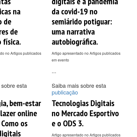
ntas
digitais e a pandemia
cas na
da covid-19 no
o de
semiárido potiguar:
res de
uma narrativa
física.
autobiográfica.
do no Artigos publicados
Artigo apresentado no Artigos publicados
em evento
...
 sobre esta
Saiba mais sobre esta
publicação
ia, bem-estar
Tecnologias Digitais
 lazer online
no Mercado Esportivo
o Como os
e o ODS 3.
igitais
Artigo apresentado no Artigos publicados