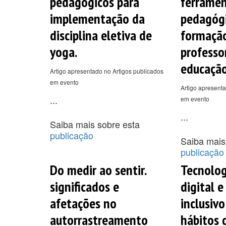
pedagógicos para
ferrame
implementação da
pedagógi
disciplina eletiva de
formaçã
yoga.
professo
educação 
Artigo apresentado no Artigos publicados
em evento
Artigo apresenta
...
em evento
...
Saiba mais sobre esta
publicação
Saiba mais
publicação
Do medir ao sentir.
Tecnolog
significados e
digital e
afetações no
inclusiv
autorrastreamento
hábitos d