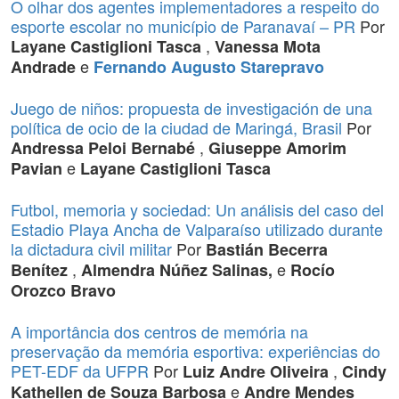
O olhar dos agentes implementadores a respeito do
esporte escolar no município de Paranavaí – PR
Por
,
Layane Castiglioni Tasca
Vanessa Mota
e
Andrade
Fernando Augusto Starepravo
Juego de niños: propuesta de investigación de una
política de ocio de la ciudad de Maringá, Brasil
Por
,
Andressa Peloi Bernabé
Giuseppe Amorim
e
Pavian
Layane Castiglioni Tasca
Futbol, memoria y sociedad: Un análisis del caso del
Estadio Playa Ancha de Valparaíso utilizado durante
la dictadura civil militar
Por
Bastián Becerra
,
e
Benítez
Almendra Núñez Salinas,
Rocío
Orozco Bravo
A importância dos centros de memória na
preservação da memória esportiva: experiências do
PET-EDF da UFPR
Por
,
Luiz Andre Oliveira
Cindy
e
Kathellen de Souza Barbosa
Andre Mendes