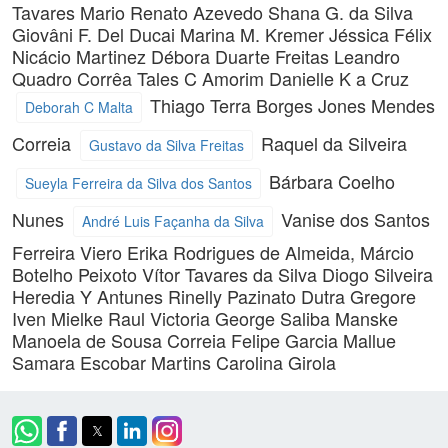
Tavares
Mario Renato Azevedo
Shana G. da Silva
Giovâni F. Del Ducai
Marina M. Kremer
Jéssica Félix
Nicácio Martinez
Débora Duarte Freitas
Leandro
Quadro Corrêa
Tales C Amorim
Danielle K a Cruz
Thiago Terra Borges
Jones Mendes
Deborah C Malta
Correia
Raquel da Silveira
Gustavo da Silva Freitas
Bárbara Coelho
Sueyla Ferreira da Silva dos Santos
Nunes
Vanise dos Santos
André Luis Façanha da Silva
Ferreira Viero
Erika Rodrigues de Almeida,
Márcio
Botelho Peixoto
Vítor Tavares da Silva
Diogo Silveira
Heredia Y Antunes
Rinelly Pazinato Dutra
Gregore
Iven Mielke
Raul Victoria
George Saliba Manske
Manoela de Sousa Correia
Felipe Garcia Mallue
Samara Escobar Martins
Carolina Girola