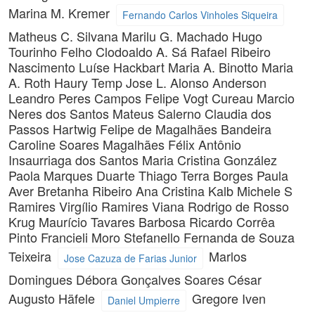
Marina M. Kremer
Fernando Carlos Vinholes Siqueira
Matheus C. Silvana
Marilu G. Machado
Hugo
Tourinho Felho
Clodoaldo A. Sá
Rafael Ribeiro
Nascimento
Luíse Hackbart
Maria A. Binotto
Maria
A. Roth
Haury Temp
Jose L. Alonso
Anderson
Leandro Peres Campos
Felipe Vogt Cureau
Marcio
Neres dos Santos
Mateus Salerno
Claudia dos
Passos Hartwig
Felipe de Magalhães Bandeira
Caroline Soares Magalhães
Félix Antônio
Insaurriaga dos Santos
Maria Cristina González
Paola Marques Duarte
Thiago Terra Borges
Paula
Aver Bretanha Ribeiro
Ana Cristina Kalb
Michele S
Ramires
Virgílio Ramires Viana
Rodrigo de Rosso
Krug
Maurício Tavares Barbosa
Ricardo Corrêa
Pinto
Francieli Moro Stefanello
Fernanda de Souza
Teixeira
Marlos
Jose Cazuza de Farias Junior
Domingues
Débora Gonçalves Soares
César
Augusto Häfele
Gregore Iven
Daniel Umpierre