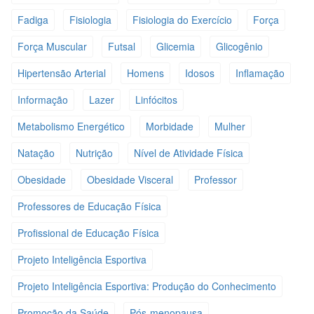
Fadiga
Fisiologia
Fisiologia do Exercício
Força
Força Muscular
Futsal
Glicemia
Glicogênio
Hipertensão Arterial
Homens
Idosos
Inflamação
Informação
Lazer
Linfócitos
Metabolismo Energético
Morbidade
Mulher
Natação
Nutrição
Nível de Atividade Física
Obesidade
Obesidade Visceral
Professor
Professores de Educação Física
Profissional de Educação Física
Projeto Inteligência Esportiva
Projeto Inteligência Esportiva: Produção do Conhecimento
Promoção da Saúde
Pós-menopausa