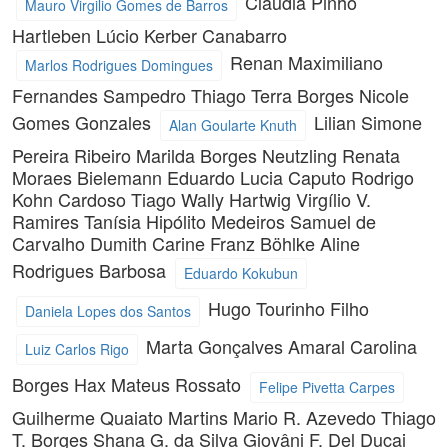
Claudia Pinho
Mauro Virgilio Gomes de Barros
Hartleben
Lúcio Kerber Canabarro
Renan Maximiliano
Marlos Rodrigues Domingues
Fernandes Sampedro
Thiago Terra Borges
Nicole
Gomes Gonzales
Lilian Simone
Alan Goularte Knuth
Pereira Ribeiro
Marilda Borges Neutzling
Renata
Moraes Bielemann
Eduardo Lucia Caputo
Rodrigo
Kohn Cardoso
Tiago Wally Hartwig
Virgílio V.
Ramires
Tanísia Hipólito Medeiros
Samuel de
Carvalho Dumith
Carine Franz Böhlke
Aline
Rodrigues Barbosa
Eduardo Kokubun
Hugo Tourinho Filho
Daniela Lopes dos Santos
Marta Gonçalves Amaral
Carolina
Luiz Carlos Rigo
Borges Hax
Mateus Rossato
Felipe Pivetta Carpes
Guilherme Quaiato Martins
Mario R. Azevedo
Thiago
T. Borges
Shana G. da Silva
Giovâni F. Del Ducai