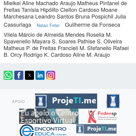
Mielkei
Aline Machado Araujo
Matheus Pintanel de
Freitas
Tanísia Hipólito
Cleiton Cardoso
Moane
Marchesana
Leandro Santos
Bruna Pospichil
Julia
Cassuriaga
Guilherme da Fonseca
Natan Feter
Vilela
Márcio de Almeida Mendes
Roselia M.
Spavenello
Mayara S. Soares
Pathise S. Oliveira
Matheus P. de Freitas
Francieli M. Stefanello
Rafael
B. Orcy
Rodrigo K. Cardoso
Aline M. Araujo
APOIO