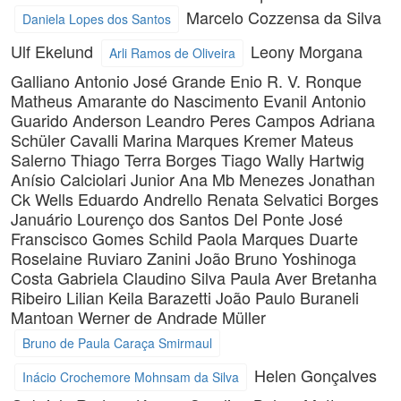
Marcelo Cozzensa da Silva
Daniela Lopes dos Santos
Ulf Ekelund
Leony Morgana
Arli Ramos de Oliveira
Galliano
Antonio José Grande
Enio R. V. Ronque
Matheus Amarante do Nascimento
Evanil Antonio
Guarido
Anderson Leandro Peres Campos
Adriana
Schüler Cavalli
Marina Marques Kremer
Mateus
Salerno
Thiago Terra Borges
Tiago Wally Hartwig
Anísio Calciolari Junior
Ana Mb Menezes
Jonathan
Ck Wells
Eduardo Andrello
Renata Selvatici Borges
Januário
Lourenço dos Santos Del Ponte
José
Franscisco Gomes Schild
Paola Marques Duarte
Roselaine Ruviaro Zanini
João Bruno Yoshinoga
Costa
Gabriela Claudino Silva
Paula Aver Bretanha
Ribeiro
Lilian Keila Barazetti
João Paulo Buraneli
Mantoan
Werner de Andrade Müller
Bruno de Paula Caraça Smirmaul
Helen Gonçalves
Inácio Crochemore Mohnsam da Silva