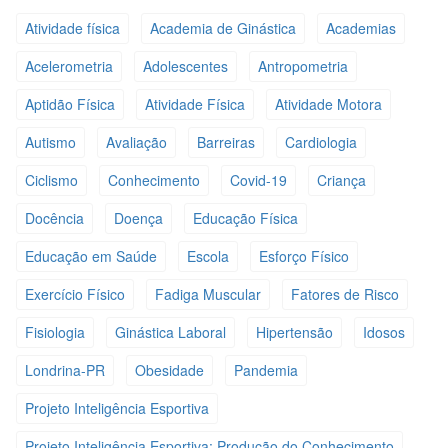
Atividade física
Academia de Ginástica
Academias
Acelerometria
Adolescentes
Antropometria
Aptidão Física
Atividade Física
Atividade Motora
Autismo
Avaliação
Barreiras
Cardiologia
Ciclismo
Conhecimento
Covid-19
Criança
Docência
Doença
Educação Física
Educação em Saúde
Escola
Esforço Físico
Exercício Físico
Fadiga Muscular
Fatores de Risco
Fisiologia
Ginástica Laboral
Hipertensão
Idosos
Londrina-PR
Obesidade
Pandemia
Projeto Inteligência Esportiva
Projeto Inteligência Esportiva: Produção do Conhecimento