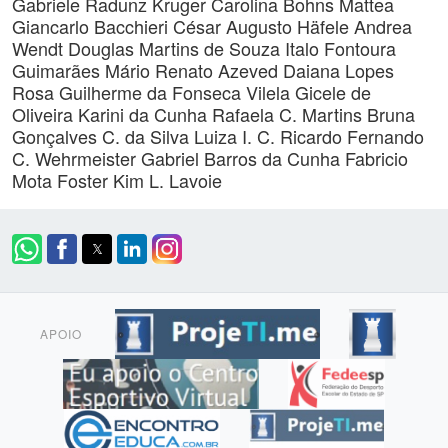
Gabriele Radunz Kruger
Carolina Bohns Mattea
Giancarlo Bacchieri
César Augusto Häfele
Andrea
Wendt
Douglas Martins de Souza
Italo Fontoura
Guimarães
Mário Renato Azeved
Daiana Lopes
Rosa
Guilherme da Fonseca Vilela
Gicele de
Oliveira Karini da Cunha
Rafaela C. Martins
Bruna
Gonçalves C. da Silva
Luiza I. C. Ricardo
Fernando
C. Wehrmeister
Gabriel Barros da Cunha
Fabricio
Mota Foster
Kim L. Lavoie
APOIO