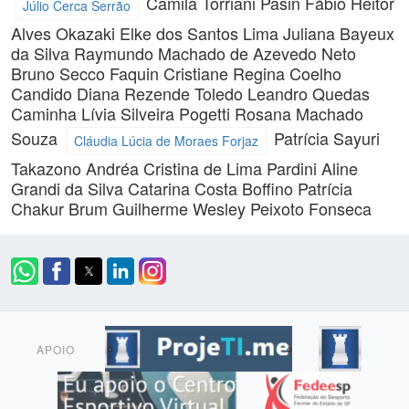
Camila Torriani Pasin
Fábio Heitor
Júlio Cerca Serrão
Alves Okazaki
Elke dos Santos Lima
Juliana Bayeux
da Silva
Raymundo Machado de Azevedo Neto
Bruno Secco Faquin
Cristiane Regina Coelho
Candido
Diana Rezende Toledo
Leandro Quedas
Caminha
Lívia Silveira Pogetti
Rosana Machado
Souza
Patrícia Sayuri
Cláudia Lúcia de Moraes Forjaz
Takazono
Andréa Cristina de Lima Pardini
Aline
Grandi da Silva
Catarina Costa Boffino
Patrícia
Chakur Brum
Guilherme Wesley Peixoto Fonseca
APOIO