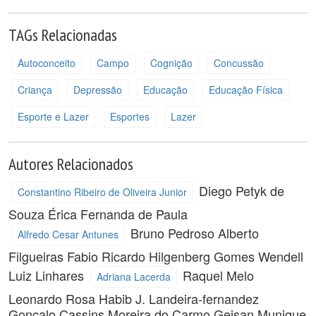
TAGs Relacionadas
Autoconceito
Campo
Cognição
Concussão
Criança
Depressão
Educação
Educação Física
Esporte e Lazer
Esportes
Lazer
Autores Relacionados
Diego Petyk de
Constantino Ribeiro de Oliveira Junior
Souza
Érica Fernanda de Paula
Bruno Pedroso
Alberto
Alfredo Cesar Antunes
Filgueiras
Fabio Ricardo Hilgenberg Gomes
Wendell
Luiz Linhares
Raquel Melo
Adriana Lacerda
Leonardo Rosa Habib
J. Landeira-fernandez
Gonçalo Cassins Moreira do Carmo
Geisan Munique