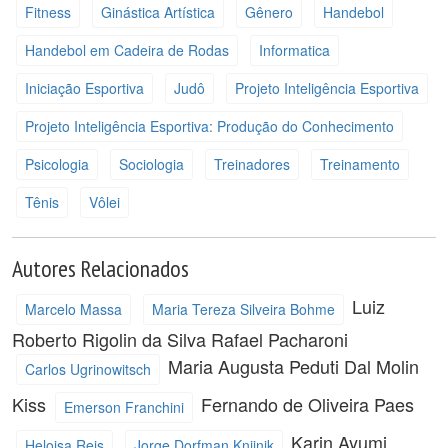
Fitness
Ginástica Artística
Gênero
Handebol
Handebol em Cadeira de Rodas
Informatica
Iniciação Esportiva
Judô
Projeto Inteligência Esportiva
Projeto Inteligência Esportiva: Produção do Conhecimento
Psicologia
Sociologia
Treinadores
Treinamento
Tênis
Vôlei
Autores Relacionados
Luiz
Marcelo Massa
Maria Tereza Silveira Bohme
Roberto Rigolin da Silva
Rafael Pacharoni
Maria Augusta Peduti Dal Molin
Carlos Ugrinowitsch
Kiss
Fernando de Oliveira Paes
Emerson Franchini
Karin Ayumi
Heloisa Reis
Jorge Dorfman Knijnik