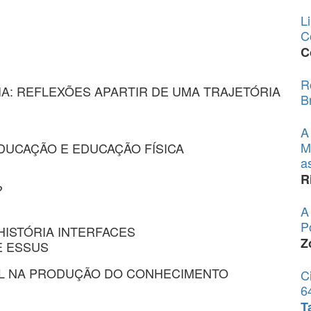
L
C
C
R
IA: REFLEXÕES APARTIR DE UMA TRAJETÓRIA
B
A
M
EDUCAÇÃO E EDUCAÇÃO FÍSICA
a
R
?
A
P
 HISTÓRIA INTERFACES
Z
E ESSUS
IAL NA PRODUÇÃO DO CONHECIMENTO
C
6
T