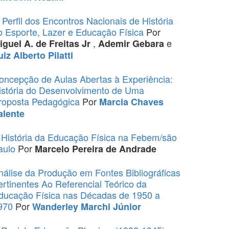
 Perfil dos Encontros Nacionais de História
o Esporte, Lazer e Educação Física
Por
,
e
iguel A. de Freitas Jr
Ademir Gebara
uiz Alberto Pilatti
oncepção de Aulas Abertas à Experiência:
istória do Desenvolvimento de Uma
roposta Pedagógica
Por
Marcia Chaves
alente
 História da Educação Física na Febem/são
aulo
Por
Marcelo Pereira de Andrade
nálise da Produção em Fontes Bibliográficas
ertinentes Ao Referencial Teórico da
ducação Física nas Décadas de 1950 a
970
Por
Wanderley Marchi Júnior