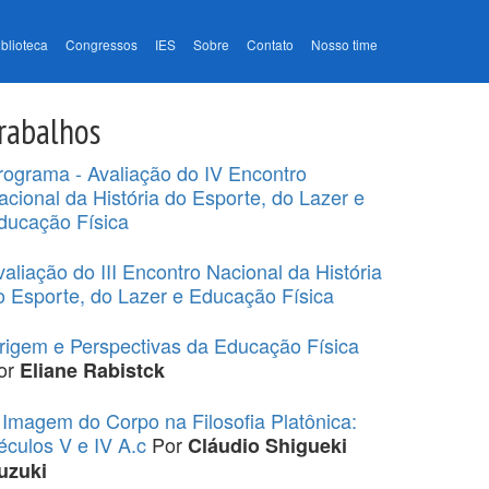
iblioteca
Congressos
IES
Sobre
Contato
Nosso time
rabalhos
rograma - Avaliação do IV Encontro
acional da História do Esporte, do Lazer e
ducação Física
valiação do III Encontro Nacional da História
o Esporte, do Lazer e Educação Física
rigem e Perspectivas da Educação Física
or
Eliane Rabistck
 Imagem do Corpo na Filosofia Platônica:
éculos V e IV A.c
Por
Cláudio Shigueki
uzuki