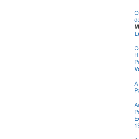
O
d
M
L
C
H
P
V
A
P
A
P
E
1