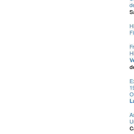
d
S
H
F
F
H
V
d
E
1
O
L
A
U
C