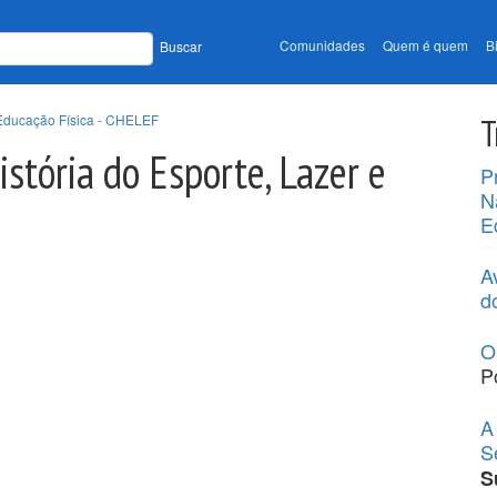
Comunidades
Quem é quem
B
Buscar
e Educação Física - CHELEF
T
stória do Esporte, Lazer e
P
N
E
A
d
O
P
A
S
S