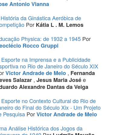
ose Antonio Vianna
 História da Ginástica Aeróbica de
ompetição
Por
Kátia L . M. Lemos
ducação Physica: de 1932 a 1945
Por
eoclécio Rocco Gruppi
 Esporte na Imprensa e a Publicidade
sportiva no Rio de Janeiro do Século XIX
or
,
Victor Andrade de Melo
Fernanda
,
e
eves Salazar
Jesus Maria José
duardo Alexandre Dantas da Veiga
 Esporte no Contexto Cultural do Rio de
aneiro do Final do Século Xix - Um Projeto
e Pesquisa
Por
Victor Andrade de Melo
ma Análise Histórica dos Jogos da
rimavera de 1949
Por
Ludmila Mourão