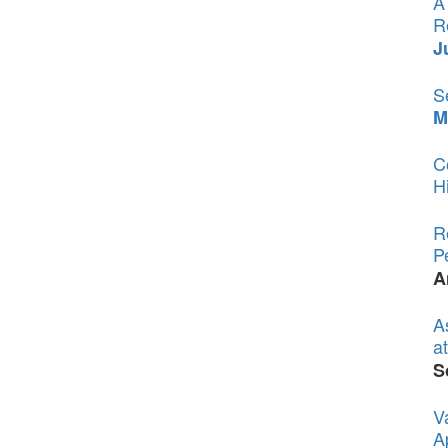
A
R
J
S
M
C
H
R
P
A
A
a
S
V
A