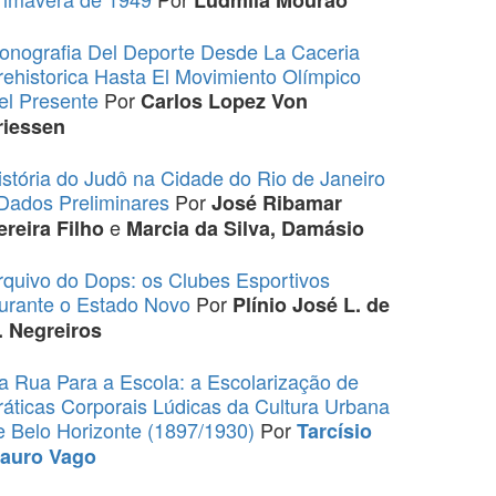
conografia Del Deporte Desde La Caceria
rehistorica Hasta El Movimiento Olímpico
el Presente
Por
Carlos Lopez Von
riessen
istória do Judô na Cidade do Rio de Janeiro
 Dados Preliminares
Por
José Ribamar
e
ereira Filho
Marcia da Silva, Damásio
rquivo do Dops: os Clubes Esportivos
urante o Estado Novo
Por
Plínio José L. de
. Negreiros
a Rua Para a Escola: a Escolarização de
ráticas Corporais Lúdicas da Cultura Urbana
e Belo Horizonte (1897/1930)
Por
Tarcísio
auro Vago