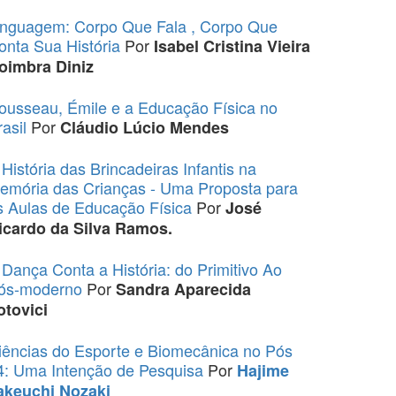
inguagem: Corpo Que Fala , Corpo Que
onta Sua História
Por
Isabel Cristina Vieira
oimbra Diniz
ousseau, Émile e a Educação Física no
rasil
Por
Cláudio Lúcio Mendes
 História das Brincadeiras Infantis na
emória das Crianças - Uma Proposta para
s Aulas de Educação Física
Por
José
icardo da Silva Ramos.
 Dança Conta a História: do Primitivo Ao
ós-moderno
Por
Sandra Aparecida
otovici
iências do Esporte e Biomecânica no Pós
4: Uma Intenção de Pesquisa
Por
Hajime
akeuchi Nozaki