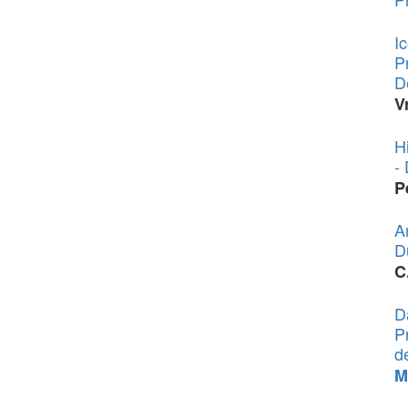
I
P
D
V
H
-
P
A
D
C
D
P
d
M