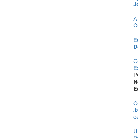
J
A
C
E
D
O
E
P
N
E
O
J
d
U
P