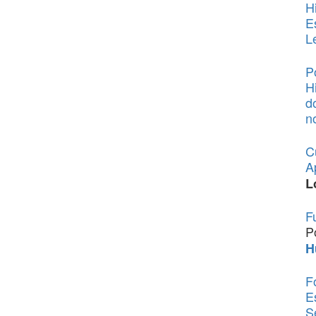
H
E
L
P
H
d
n
C
A
L
F
P
H
F
E
S