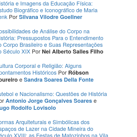
istória e Imagens da Educação Física:
studo Biográfico e Iconográfico de Maria
enk
Por
Silvana Vilodre Goellner
ossibilidades de Análise do Corpo na
istória: Pressupostos Para o Entendimento
o Corpo Brasileiro e Suas Representações
o Século XIX
Por
Nei Alberto Salles Filho
ultura Corporal e Religião: Alguns
pontamentos Históricos
Por
Róbson
e
oureiro
Sandra Soares Della Fonte
utebol e Nacionalismo: Questões de História
or
e
Antonio Jorge Gonçalves Soares
ugo Rodolfo Lovisolo
ormas Arquiteturais e Simbólicas dos
spaços de Lazer na Cidade Mineira do
éculo XVIII: as Festas de Matozinhos na Vila