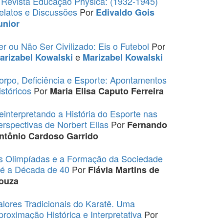
 Revista Educação Physica: (1932-1945)
elatos e Discussões
Por
Edivaldo Gois
unior
er ou Não Ser Civilizado: Eis o Futebol
Por
e
arizabel Kowalski
Marizabel Kowalski
orpo, Deficiência e Esporte: Apontamentos
istóricos
Por
Maria Elisa Caputo Ferreira
einterpretando a História do Esporte nas
erspectivas de Norbert Elias
Por
Fernando
ntônio Cardoso Garrido
s Olimpíadas e a Formação da Sociedade
té a Década de 40
Por
Flávia Martins de
ouza
alores Tradicionais do Karatê. Uma
proximação Histórica e Interpretativa
Por