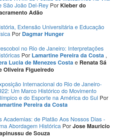
e São João Del-Rey
Por
Kleber do
acramento Adão
istória, Extensão Universitária e Educação
ísica
Por
Dagmar Hunger
rescobol no Rio de Janeiro: Interpretações
istóricas
Por
,
Lamartine Pereira da Costa
e
era Lucia de Menezes Costa
Renata Sá
e Oliveira Figueiredo
xposição Internacional do Rio de Janeiro-
922: Um Marco Histórico do Movimento
límpico e do Esporte na América do Sul
Por
amartine Pereira da Costa
s Academias: de Platão Aos Nossos Dias -
ma Abordagem Histórica
Por
Jose Mauricio
apinussu de Souza