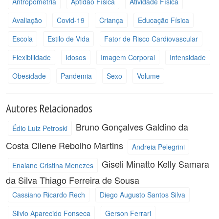
Antropometria
Aptidão Física
Atividade Física
Avaliação
Covid-19
Criança
Educação Física
Escola
Estilo de Vida
Fator de Risco Cardiovascular
Flexibilidade
Idosos
Imagem Corporal
Intensidade
Obesidade
Pandemia
Sexo
Volume
Autores Relacionados
Bruno Gonçalves Galdino da
Édio Luiz Petroski
Costa
Cilene Rebolho Martins
Andreia Pelegrini
Giseli Minatto
Kelly Samara
Enaiane Cristina Menezes
da Silva
Thiago Ferreira de Sousa
Cassiano Ricardo Rech
Diego Augusto Santos Silva
Silvio Aparecido Fonseca
Gerson Ferrari