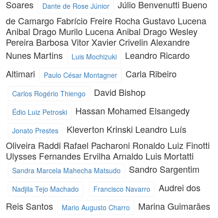
Soares
Júlio Benvenutti Bueno
Dante de Rose Júnior
de Camargo
Fabrício Freire Rocha
Gustavo Lucena
Anibal Drago
Murilo Lucena Anibal Drago
Wesley
Pereira Barbosa
Vitor Xavier Crivelin
Alexandre
Nunes Martins
Leandro Ricardo
Luis Mochizuki
Altimari
Carla Ribeiro
Paulo César Montagner
David Bishop
Carlos Rogério Thiengo
Hassan Mohamed Elsangedy
Édio Luiz Petroski
Kleverton Krinski
Leandro Luís
Jonato Prestes
Oliveira Raddi
Rafael Pacharoni
Ronaldo Luiz Finotti
Ulysses Fernandes Ervilha
Arnaldo Luis Mortatti
Sandro Sargentim
Sandra Marcela Mahecha Matsudo
Audrei dos
Nadjila Tejo Machado
Francisco Navarro
Reis Santos
Marina Guimarães
Mario Augusto Charro