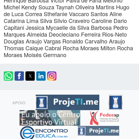
Henrique Barbosa
Victor Paiva de Faria Melonio
Michel Kendy Souza
Taynah Oliveira Martins
Hugo
de Luca Correa
Sthefanie Vaccaro Santos
Aline
Catarina Lima Silva
Silvio Craveiro
Caroline Dario
Capitani
Jessica Mycaelle da Silva Barbosa
Pedro
Marques Almeida
Deocleciano Ferreira Rios-Neto
Douglas Araujo Vargas
Ronaldo Carvalho Araujo
Thomas Caique Cabral Rocha Moraes
Milton Rocha
Moraes
Moisés Germano
APOIO