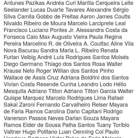
Antunes Pazikas
Andréa Curi
Marília Cerqueira Leite
Seelander
Lucas Duarte Tavares
Alexandre Sérgio
Silva
Camila Gobbo de Freitas
Aaron James Coutts
Nivaldo Ribeiro de Moura
Marcelo Larciprete Leal
Francisco Luciano Pontes Jr.
Alessandra Costa da
Fonseca
Caio Max Augusto Vieira
Paula Regina
Pereira Marcelino
R. de Oliveira
A. Couttsc
Aline Vila
Nova Bacurau
Sandra Maria L. Ribeiro
Renata
Furlan Veibig
André Luís Rodrigues Santos
Moisés
Diego Germano
Thiago dos Santos Rosa
Walter
Krause Neto
Roger Willian dos Santos Pinho
Wallace de Assis Cruz
Adriana Boldrini dos Santos
Vivian Costa Resende Cunha
Leandro Lodo
Hélio
Mesquita
Adriano Titton Adriano Titton Garcia
Walter
Quispe Marquez
Marcelo Rodrigues Lima
Rafael
Sakai Zaroni
Fernando Carvalheiro Reiser
Mayara
de Faria Ramos
Carolina Dario Capitani
Rodrigo
Vanerson Passos Neves
Darlan Souza
Mayara
Ramos
Elder de Sousa Palha Santos
Tuany Toríbio
Valtner
Hugo Politano
Luan Oenning Col
Paulo