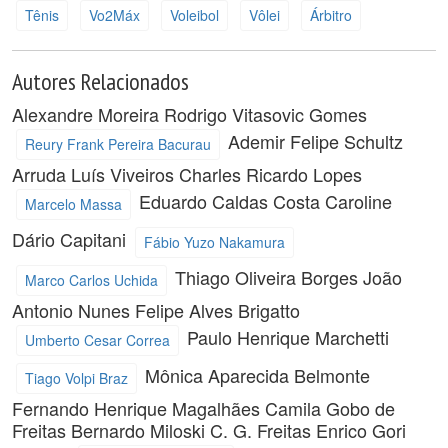
Tênis
Vo2Máx
Voleibol
Vôlei
Árbitro
Autores Relacionados
Alexandre Moreira
Rodrigo Vitasovic Gomes
Ademir Felipe Schultz
Reury Frank Pereira Bacurau
Arruda
Luís Viveiros
Charles Ricardo Lopes
Eduardo Caldas Costa
Caroline
Marcelo Massa
Dário Capitani
Fábio Yuzo Nakamura
Thiago Oliveira Borges
João
Marco Carlos Uchida
Antonio Nunes
Felipe Alves Brigatto
Paulo Henrique Marchetti
Umberto Cesar Correa
Mônica Aparecida Belmonte
Tiago Volpi Braz
Fernando Henrique Magalhães
Camila Gobo de
Freitas
Bernardo Miloski
C. G. Freitas
Enrico Gori