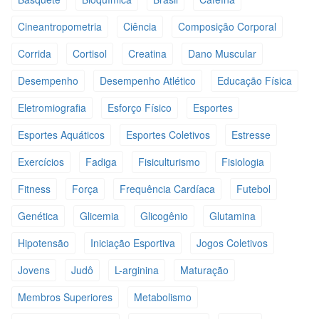
Cineantropometria
Ciência
Composição Corporal
Corrida
Cortisol
Creatina
Dano Muscular
Desempenho
Desempenho Atlético
Educação Física
Eletromiografia
Esforço Físico
Esportes
Esportes Aquáticos
Esportes Coletivos
Estresse
Exercícios
Fadiga
Fisiculturismo
Fisiologia
Fitness
Força
Frequência Cardíaca
Futebol
Genética
Glicemia
Glicogênio
Glutamina
Hipotensão
Iniciação Esportiva
Jogos Coletivos
Jovens
Judô
L-arginina
Maturação
Membros Superiores
Metabolismo