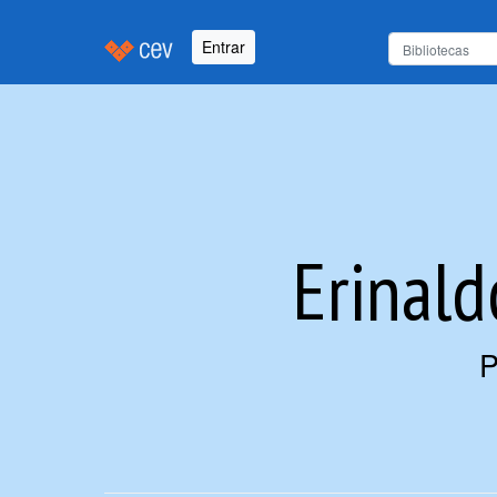
Entrar
Erinald
P