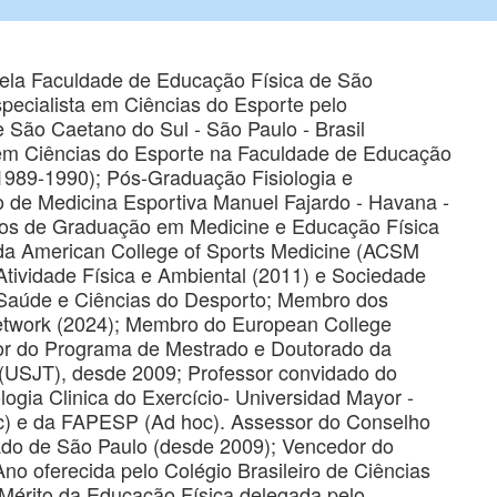
ela Faculdade de Educação Física de São
pecialista em Ciências do Esporte pelo
e São Caetano do Sul - São Paulo - Brasil
 Ciências do Esporte na Faculdade de Educação
1989-1990); Pós-Graduação Fisiologia e
to de Medicina Esportiva Manuel Fajardo - Havana -
os de Graduação em Medicine e Educação Física
 American College of Sports Medicine (ACSM
tividade Física e Ambiental (2011) e Sociedade
Saúde e Ciências do Desporto; Membro dos
etwork (2024); Membro do European College
sor do Programa de Mestrado e Doutorado da
(USJT), desde 2009; Professor convidado do
ogia Clinica do Exercício- Universidad Mayor -
c) e da FAPESP (Ad hoc). Assessor do Conselho
do de São Paulo (desde 2009); Vencedor do
Ano oferecida pelo Colégio Brasileiro de Ciências
Mérito da Educação Física delegada pelo