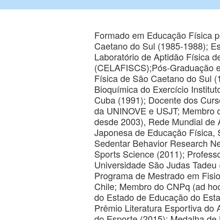
Formado em Educação Física p
Caetano do Sul (1985-1988); Es
Laboratório de Aptidão Física d
(CELAFISCS);Pós-Graduação em
Física de São Caetano do Sul (
Bioquímica do Exercício Institu
Cuba (1991); Docente dos Curs
da UNINOVE e USJT; Membro da
desde 2003), Rede Mundial de A
Japonesa de Educação Física, 
Sedentar Behavior Research N
Sports Science (2011); Profes
Universidade São Judas Tadeu 
Programa de Mestrado em Fisiol
Chile; Membro do CNPq (ad ho
do Estado de Educação do Esta
Prêmio Literatura Esportiva do 
do Esporte (2015); Medalha de 