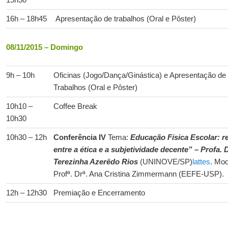
16h – 18h45
Apresentação de trabalhos (Oral e Pôster)
08/11/2015 – Domingo
9h – 10h
Oficinas (Jogo/Dança/Ginástica) e Apresentação de
Trabalhos (Oral e Pôster)
10h10 –
Coffee Break
10h30
10h30 – 12h
Conferência IV
Tema:
Educação Física Escolar: r
entre a ética e a subjetividade decente” –
Profa. 
Terezinha Azerêdo Rios
(UNINOVE/SP)
lattes
. Mod
Profª. Drª. Ana Cristina Zimmermann (EEFE-USP).
12h – 12h30
Premiação e Encerramento