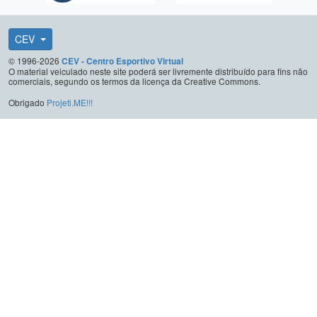
CEV
© 1996-2026
CEV - Centro Esportivo Virtual
O material veiculado neste site poderá ser livremente distribuído para fins não
comerciais, segundo os termos da licença da Creative Commons.
Obrigado
Projeti.ME!!!