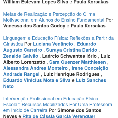
e
William Estevam Lopes Silva
Paula Korsakas
Metas de Realização e Percepção do Clima
Motivacional em Alunos do Ensino Fundamental
Por
e
Vanessa dos Santos Godoy
Paula Korsakas
Linguagem e Educação Física: Reflexões a Partir da
Ginástica
Por
,
Luciana Venâncio
Eduardo
,
,
Augusto Carreiro
Suraya Cristina Darido
,
,
Zenaide Galvão
Laércio Schwantes Iório
Luiz
,
,
Alberto Lorenzetto
Sara Quenzer Matthiesen
,
Alessandra Andrea Monteiro
Irene Conceição
,
,
Andrade Rangel
Luiz Henrique Rodrigues
e
Eduardo Vinicius Mota e Silva
Luiz Sanches
Neto
Intervenção Profissional em Educação Física
Escolar: Recursos Mobilizados Por Uma Professora
em Início de Carreira
Por
Simone dos Santos
e
Neves
Rita de Cássia Garcia Verenguer