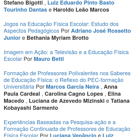
,
Stefano Bigotti
Luiz Eduardo Pinto Basto
e
Tourinho Dantas
Haroldo Leão Marcos
Jogos na Educação Física Escolar: Estudo dos
Aspectos Pedagógicos
Por
Adriano José Rossetto
e
Junior
Bethania Myriam Brotto
Imagem em Ação: a Televisão e a Educação Física
Escolar
Por
Mauro Betti
Formação de Professores Polivalentes nos Saberes
de Educação Física: o Reflexo do PEC-formação
Universitária
Por
,
Marcos Garcia Neira
Anna
,
,
Paula Cardeal
Carolina Cagno Lopes
Elina
,
e
Macedo
Luciana de Azevedo Mizinski
Tatiana
Kobayashi Sarmento
Experiências Baseadas na Pesquisa-ação e a
Formação Continuada de Professores de Educação
Física Escolar
Por
e
Luciana Venâncio
Luiz