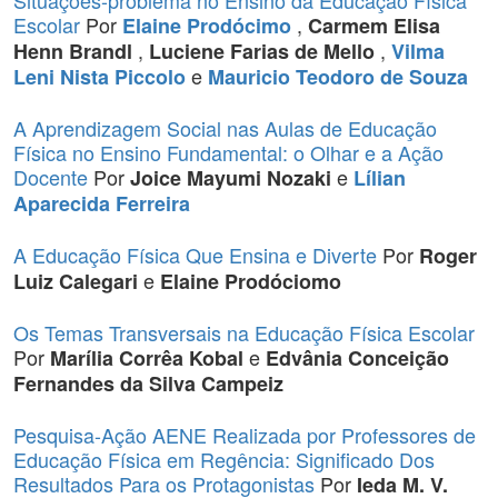
Situações-problema no Ensino da Educação Física
Escolar
Por
,
Elaine Prodócimo
Carmem Elisa
,
,
Henn Brandl
Luciene Farias de Mello
Vilma
e
Leni Nista Piccolo
Mauricio Teodoro de Souza
A Aprendizagem Social nas Aulas de Educação
Física no Ensino Fundamental: o Olhar e a Ação
Docente
Por
e
Joice Mayumi Nozaki
Lílian
Aparecida Ferreira
A Educação Física Que Ensina e Diverte
Por
Roger
e
Luiz Calegari
Elaine Prodóciomo
Os Temas Transversais na Educação Física Escolar
Por
e
Marília Corrêa Kobal
Edvânia Conceição
Fernandes da Silva Campeiz
Pesquisa-Ação AENE Realizada por Professores de
Educação Física em Regência: Significado Dos
Resultados Para os Protagonistas
Por
Ieda M. V.