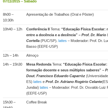
07/11/2015 – Sábado
8h00 –
Apresentação de Trabalhos (Oral e Pôster)
10:30h
10h40 – 12h
Conferência II
Tema:
“Educação Física Escolar: 
entre a docência e a decência” –
Prof. Dr. Mario
Cortella
(PUC/SP).
lattes
– Moderador: Prof. Dr. Lu
Basso (EEFE-USP)
12h – 14h
Almoço
14h – 15h30
Mesa Redonda
Tema:
“Educação Física Escolar:
formação docente e seus múltiplos saberes” –
P
Dout. Francisco Eduardo Caparròz
(Universidade
ES)
lattes
e
Prof. Dr. Adriano Rogério Celante
(ES
Jundiaí)
lattes
– Moderador: Prof. Dr. Osvaldo Luiz 
(EEFE-USP)
15h30 –
Coffee Break
15h50