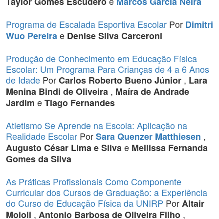
e
Taylor Gomes Escudero
Marcos Garcia Neira
Programa de Escalada Esportiva Escolar
Por
Dimitri
e
Wuo Pereira
Denise Silva Carceroni
Produção de Conhecimento em Educação Física
Escolar: Um Programa Para Crianças de 4 a 6 Anos
de Idade
Por
,
Carlos Roberto Bueno Júnior
Lara
,
Menina Bindi de Oliveira
Maíra de Andrade
e
Jardim
Tiago Fernandes
Atletismo Se Aprende na Escola: Aplicação na
Realidade Escolar
Por
,
Sara Quenzer Matthiesen
e
Augusto César Lima e Silva
Mellissa Fernanda
Gomes da Silva
As Práticas Profissionais Como Componente
Curricular dos Cursos de Graduação: a Experiência
do Curso de Educação Física da UNIRP
Por
Altair
,
,
Moioli
Antonio Barbosa de Oliveira Filho