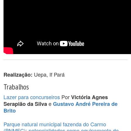
Uepa, If Pará
Realização:
Trabalhos
Lazer para concurseiros
Por
Victória Agnes
e
Serapião da Silva
Gustavo André Pereira de
Brito
Parque natural municipal fazenda do Carmo
(PNMFC): potencialidades como equipamento de