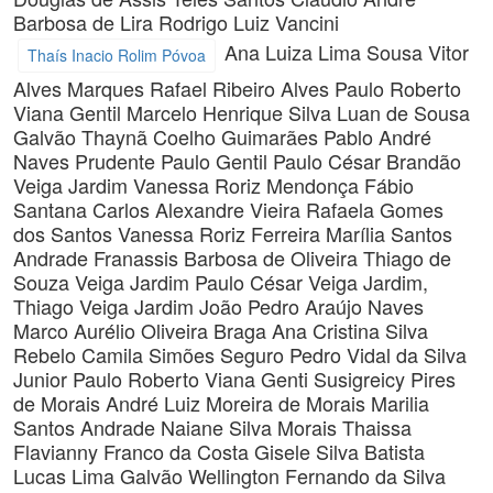
Barbosa de Lira
Rodrigo Luiz Vancini
Ana Luiza Lima Sousa
Vitor
Thaís Inacio Rolim Póvoa
Alves Marques
Rafael Ribeiro Alves
Paulo Roberto
Viana Gentil
Marcelo Henrique Silva
Luan de Sousa
Galvão
Thaynã Coelho Guimarães
Pablo André
Naves Prudente
Paulo Gentil
Paulo César Brandão
Veiga Jardim
Vanessa Roriz Mendonça
Fábio
Santana
Carlos Alexandre Vieira
Rafaela Gomes
dos Santos
Vanessa Roriz Ferreira
Marília Santos
Andrade
Franassis Barbosa de Oliveira
Thiago de
Souza Veiga Jardim
Paulo César Veiga Jardim,
Thiago Veiga Jardim
João Pedro Araújo Naves
Marco Aurélio Oliveira Braga
Ana Cristina Silva
Rebelo
Camila Simões Seguro
Pedro Vidal da Silva
Junior
Paulo Roberto Viana Genti
Susigreicy Pires
de Morais
André Luiz Moreira de Morais
Marilia
Santos Andrade
Naiane Silva Morais
Thaissa
Flavianny Franco da Costa
Gisele Silva Batista
Lucas Lima Galvão
Wellington Fernando da Silva