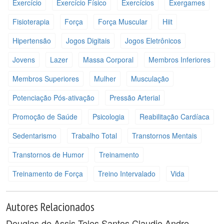
Exercício
Exercício Físico
Exercícios
Exergames
Fisioterapia
Força
Força Muscular
Hiit
Hipertensão
Jogos Digitais
Jogos Eletrônicos
Jovens
Lazer
Massa Corporal
Membros Inferiores
Membros Superiores
Mulher
Musculação
Potenciação Pós-ativação
Pressão Arterial
Promoção de Saúde
Psicologia
Reabilitação Cardíaca
Sedentarismo
Trabalho Total
Transtornos Mentais
Transtornos de Humor
Treinamento
Treinamento de Força
Treino Intervalado
Vida
Autores Relacionados
Douglas de Assis Teles Santos
Claudio Andre