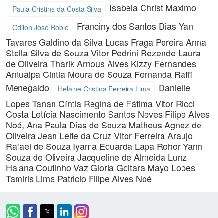
Isabela Christ Maximo
Paula Cristina da Costa Silva
Franciny dos Santos Dias
Yan
Odilon José Roble
Tavares Galdino da Silva
Lucas Fraga Pereira
Anna
Stella Silva de Souza
Vitor Pedrini Rezende
Laura
de Oliveira
Tharik Arnous Alves
Kizzy Fernandes
Antualpa
Cintia Moura de Souza
Fernanda Raffi
Menegaldo
Danielle
Helaine Cristina Ferreira Lima
Lopes Tanan
Cíntia Regina de Fátima
Vitor Ricci
Costa
Letícia Nascimento Santos Neves
Filipe Alves
Noé,
Ana Paula Dias de Souza
Matheus Agnez de
Oliveira
Jean Leite da Cruz
Vitor Ferreira Araujo
Rafael de Souza Iyama
Eduarda Lapa Rohor
Yann
Souza de Oliveira
Jacqueline de Almeida Lunz
Halana Coutinho Vaz
Gloria Goltara Mayo Lopes
Tamiris Lima Patricio
Filipe Alves Noé