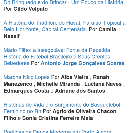
Do Brinquedo e do Brincar - Um Pouco da História
Por
Gildo Volpato
A História do Triathlon: do Havaí, Paraíso Tropical a
Belo Horizonte, Capital Centenária.
Por
Camila
Nassif
Mário Filho: a Inesgotável Fonte da Repetida
História do Futebol Brasileiro e Seus Crentes
Bebedores
Por
Antonio Jorge Gonçalves Soares
Marcha Nico Lopes
Por
,
Alba Vieira
Ranah
,
,
,
Manezenco
Michelle Miranda
Luciana Naves
e
Edmarques Costa
Adriane dos Santos
Histórias de Vida e o Surgimento do Basquetebol
Feminino no Rn
Por
Agrio de Oliveira Chacon
e
Filho
Sonia Cristina Ferreira Maia
Poéticas da Dança Moderna em Porto Alegre: