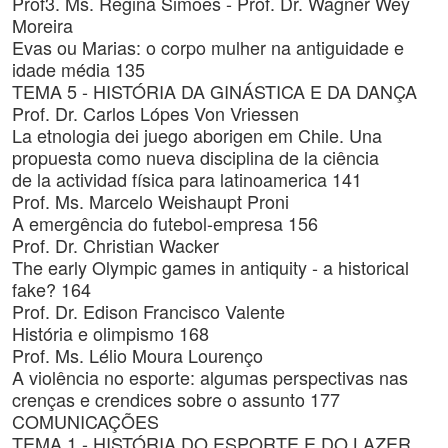
Prof3. Ms. Regina Simões - Prof. Dr. Wagner Wey
Moreira
Evas ou Marias: o corpo mulher na antiguidade e
idade média 135
TEMA 5 - HISTÓRIA DA GINÁSTICA E DA DANÇA
Prof. Dr. Carlos Lópes Von Vriessen
La etnologia dei juego aborigen em Chile. Una
propuesta como nueva disciplina de la ciência
de la actividad física para latinoamerica 141
Prof. Ms. Marcelo Weishaupt Proni
A emergência do futebol-empresa 156
Prof. Dr. Christian Wacker
The early Olympic games in antiquity - a historical
fake? 164
Prof. Dr. Edison Francisco Valente
História e olimpismo 168
Prof. Ms. Lélio Moura Lourenço
A violência no esporte: algumas perspectivas nas
crenças e crendices sobre o assunto 177
COMUNICAÇÕES
TEMA 1 - HISTÓRIA DO ESPORTE E DO LAZER