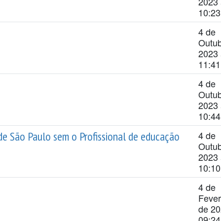
2023 
10:23
4 de
Outub
2023 
11:41
4 de
Outub
2023 
10:44
de São Paulo sem o Profissional de educação
4 de
Outub
2023 
10:10
4 de
Fever
de 20
09:24