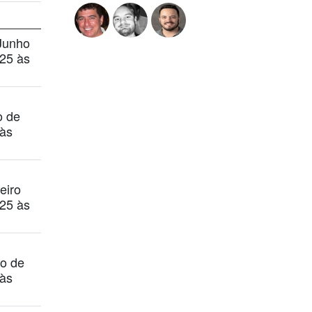
Junho
25 às
o de
às
eiro
25 às
o de
às