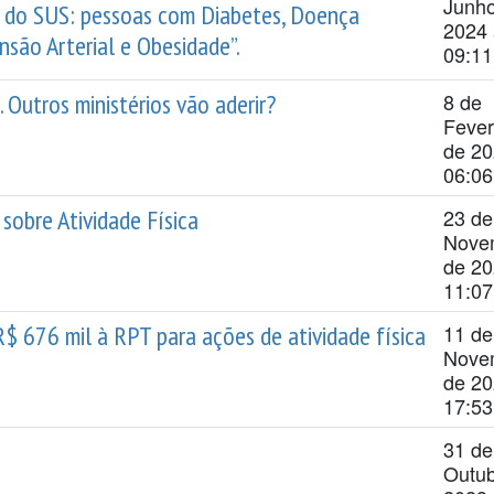
Junh
PS do SUS: pessoas com Diabetes, Doença
2024 
nsão Arterial e Obesidade”.
09:11
Outros ministérios vão aderir?
8 de
Fever
de 20
06:06
 sobre Atividade Física
23 de
Nove
de 20
11:07
R$ 676 mil à RPT para ações de atividade física
11 de
Nove
de 20
17:53
31 de
Outub