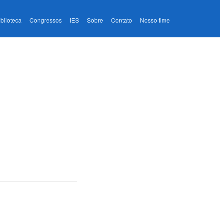
iblioteca
Congressos
IES
Sobre
Contato
Nosso time