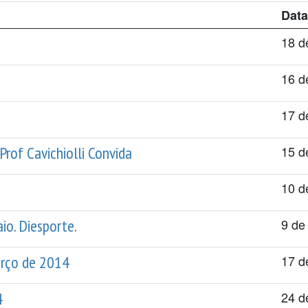
Data
18 d
16 d
17 d
Prof Cavichiolli Convida
15 d
10 d
o. Diesporte.
9 de
arço de 2014
17 d
4
24 d