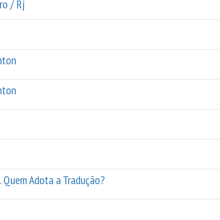
ro / Rj
nton
nton
n. Quem Adota a Tradução?