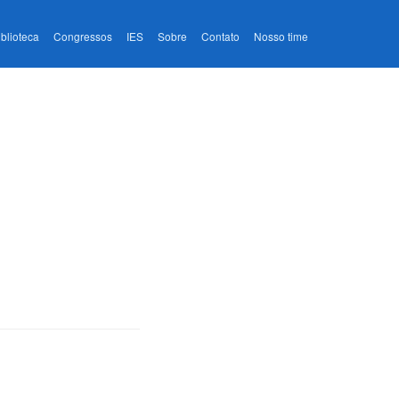
iblioteca
Congressos
IES
Sobre
Contato
Nosso time