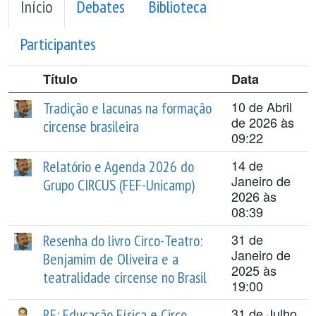
Início
Debates
Biblioteca
Participantes
Título
Data
10 de Abril
Tradição e lacunas na formação
de 2026 às
circense brasileira
09:22
14 de
Relatório e Agenda 2026 do
Janeiro de
Grupo CIRCUS (FEF-Unicamp)
2026 às
08:39
31 de
Resenha do livro Circo-Teatro:
Janeiro de
Benjamim de Oliveira e a
2025 às
teatralidade circense no Brasil
19:00
31 de Julho
RE: Educação Física e Circo