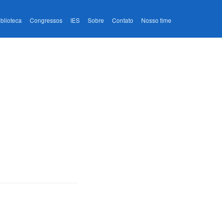
iblioteca
Congressos
IES
Sobre
Contato
Nosso time