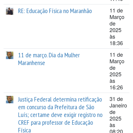
11 de
RE: Educação Física no Maranhão
Março
de
2025
às
18:36
11 de
11 de março. Dia da Mulher
Março
Maranhense
de
2025
às
16:26
31 de
Justiça Federal determina retificação
Janeiro
em concurso da Prefeitura de São
de
Luís; certame deve exigir registro no
2025
CREF para professor de Educação
às
Física
08:20