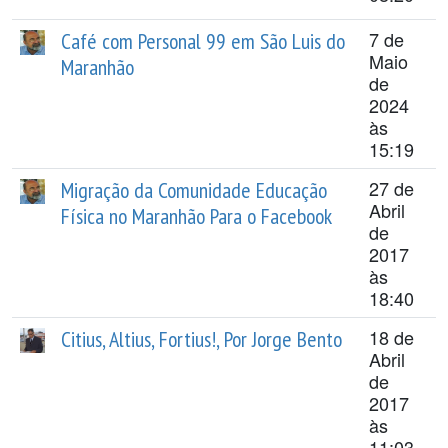
7 de
Café com Personal 99 em São Luis do
Maio
Maranhão
de
2024
às
15:19
27 de
Migração da Comunidade Educação
Abril
Física no Maranhão Para o Facebook
de
2017
às
18:40
18 de
Citius, Altius, Fortius!, Por Jorge Bento
Abril
de
2017
às
11:03