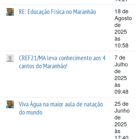
18 de
RE: Educação Física no Maranhão
Agosto
de
2025
às
10:58
7 de
CREF21/MA leva conhecimento aos 4
Julho
cantos do Maranhão!
de
2025
às
09:48
25 de
Viva Água na maior aula de natação
Junho
do mundo
de
2025
às
17:40