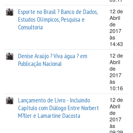
12 de
Esporte no Brasil ? Banco de Dados,
Abril
Estudos Olímpicos, Pesquisa e
de
Consultoria
2017
às
14:43
12 de
Denise Araújo ? Viva água ? em
Abril
Publicação Nacional
de
2017
às
10:16
12 de
Lançamento de Livro - Incluindo
Abril
Capítulo com Diálogo Entre Norbert
de
M?ller e Lamartine Dacosta
2017
às
09:29